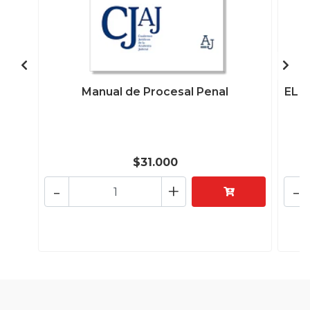
Manual de Procesal Penal
EL J
$31.000
-
+
-