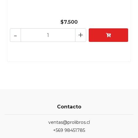
$7.500
-
+
Contacto
ventas@prolibros.cl
+569 98451785