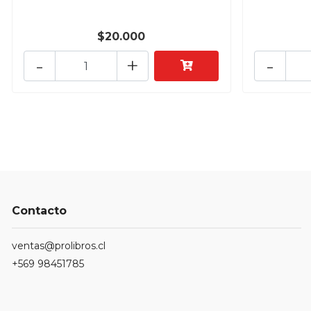
$20.000
-
+
-
Contacto
ventas@prolibros.cl
+569 98451785