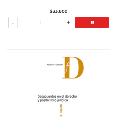
$33.800
-
+