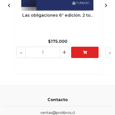
Las obligaciones 6° edición. 2 to..
T
$175.000
-
+
-
Contacto
ventas@prolibros.cl