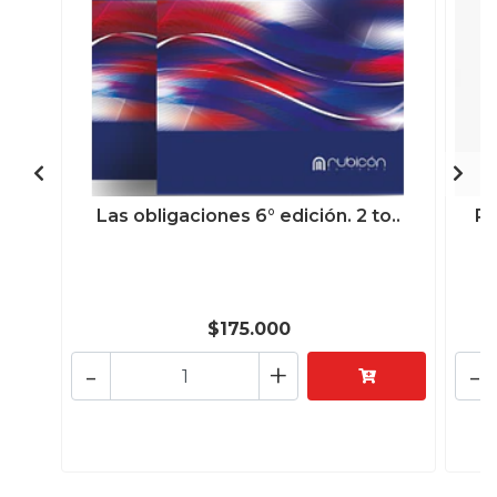
Las obligaciones 6° edición. 2 to..
Re
$175.000
-
+
-