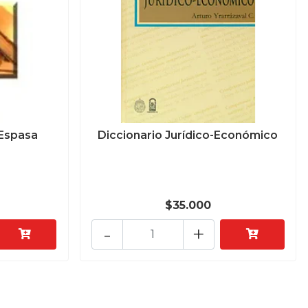
 Espasa
Diccionario Jurídico-Económico
$35.000
-
+