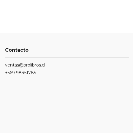
Contacto
ventas@prolibros.cl
+569 98451785