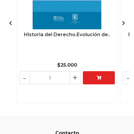
Historia del Derecho.Evolución de..
Re
$25.000
-
+
-
Contacto