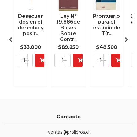
Desacuer
Ley Nº
Prontuario
El
dos en el
19.886de
para el
Ad
derecho y
Bases
estudio de
posit..
Sobre
Tít..
Contr..
$33.000
$89.250
$48.500
$
-
+
-
+
-
+
Contacto
ventas@prolibros.cl