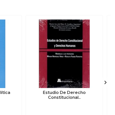
ítica
Estudio De Derecho
T
Constitucional..