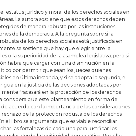
l estatus jurídico y moral de los derechos sociales en
áneas. La autora sostiene que estos derechos deben
otegidos de manera robusta por las instituciones
ones de la democracia. A la pregunta sobre si la
robusta de los derechos sociales está justificada en
mente se sostiene que hay que elegir entre la
s o la superioridad de la asamblea legislativa; pero si
ción habrá que cargar con una disminución en la
lítico por permitir que sean los jueces quienes
les en última instancia, y si se adopta la segunda, el
ngua en la justicia de las decisiones adoptadas por
mente fracasará en la protección de los derechos
ora considera que este planteamiento en forma de
r de acuerdo con la importancia de las consideraciones
l rechazo de la protección robusta de los derechos
En el libro se argumenta que es viable reconciliar
har las fortalezas de cada una para justificar los
cionales desde la legitimidad democrática. Por ello,