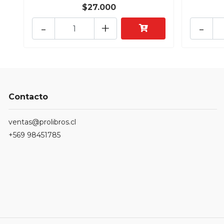
$27.000
-
+
-
Contacto
ventas@prolibros.cl
+569 98451785