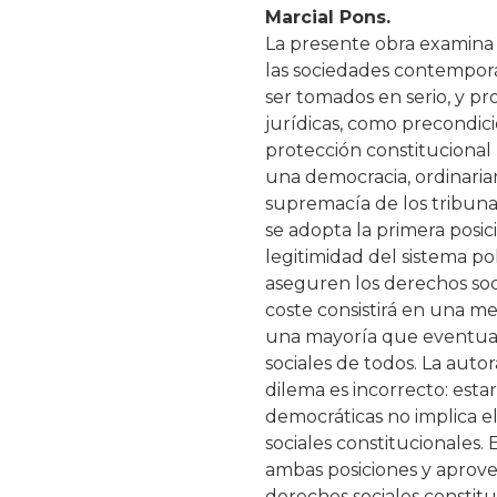
Marcial Pons.
La presente obra examina e
las sociedades contempor
ser tomados en serio, y pr
jurídicas, como precondici
protección constitucional 
una democracia, ordinaria
supremacía de los tribunale
se adopta la primera posi
legitimidad del sistema po
aseguren los derechos socia
coste consistirá en una me
una mayoría que eventual
sociales de todos. La aut
dilema es incorrecto: esta
democráticas no implica e
sociales constitucionales. 
ambas posiciones y aprovec
derechos sociales constitu