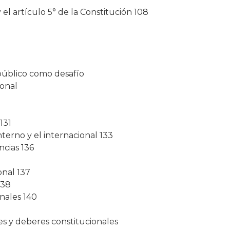
el artículo 5° de la Constitución 108
público como desafío
ional
131
nterno y el internacional 133
cias 136
onal 137
138
inales 140
s y deberes constitucionales