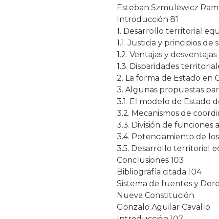
Esteban Szmulewicz Ram
Introducción 81
1. Desarrollo territorial eq
1.1. Justicia y principios d
1.2. Ventajas y desventajas
1.3. Disparidades territoria
2. La forma de Estado en 
3. Algunas propuestas par
3.1. El modelo de Estado 
3.2. Mecanismos de coordi
3.3. División de funciones 
3.4. Potenciamiento de los
3.5. Desarrollo territorial 
Conclusiones 103
Bibliografía citada 104
Sistema de fuentes y Der
Nueva Constitución
Gonzalo Aguilar Cavallo
Introducción 107