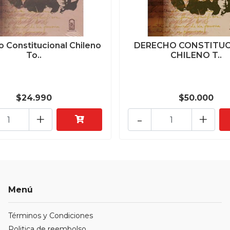
 Constitucional Chileno
DERECHO CONSTITU
To..
CHILENO T..
$24.990
$50.000
+
-
+
Menú
Términos y Condiciones
Politica de reembolso