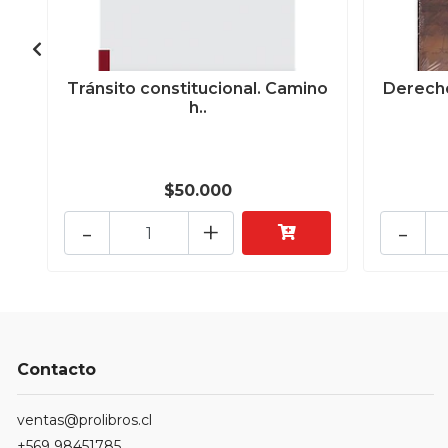
Tránsito constitucional. Camino
Derecho
h..
$50.000
-
+
-
Contacto
ventas@prolibros.cl
+569 98451785