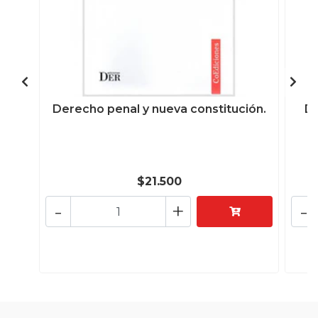
Derecho penal y nueva constitución.
De
$21.500
-
+
-