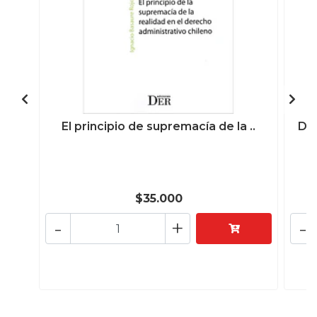
El principio de supremacía de la ..
Des
$35.000
-
+
-