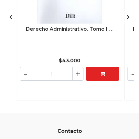
Derecho Administrativo. Tomo I . ..
De
$43.000
-
+
-
Contacto