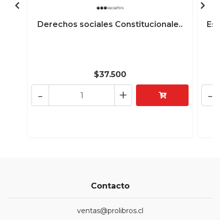
Derechos sociales Constitucionale..
Est
$37.500
-
+
-
Contacto
ventas@prolibros.cl