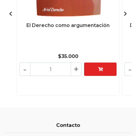
El Derecho como argumentación
De
$35.000
-
+
-
Contacto