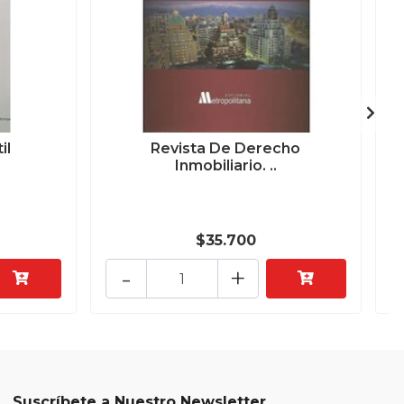
il
Revista De Derecho
D
Inmobiliario. ..
$35.700
-
+
Suscríbete a Nuestro Newsletter