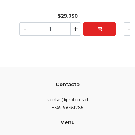
$29.750
-
+
-
Contacto
ventas@prolibros.cl
+569 98451785
Menú