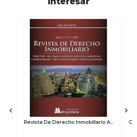
interesar
Revista De Derecho Inmobiliario A..
Cue