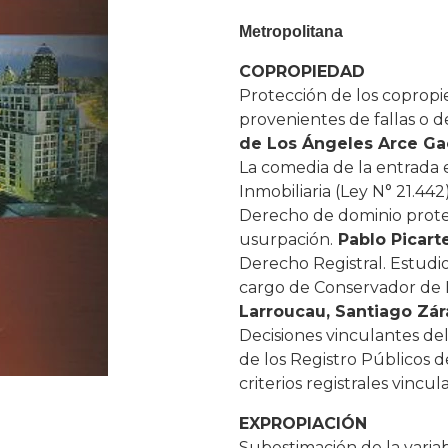
Metropolitana
COPROPIEDAD
Protección de los copropie
provenientes de fallas o 
de Los Ángeles Arce Ga
La comedia de la entrada 
Inmobiliaria (Ley N° 21.442
Derecho de dominio protec
usurpación.
Pablo Picart
Derecho Registral. Estudio
cargo de Conservador de B
Larroucau, Santiago Zár
Decisiones vinculantes de
de los Registro Públicos 
criterios registrales vincul
EXPROPIACIÓN
Subestimación de la vari