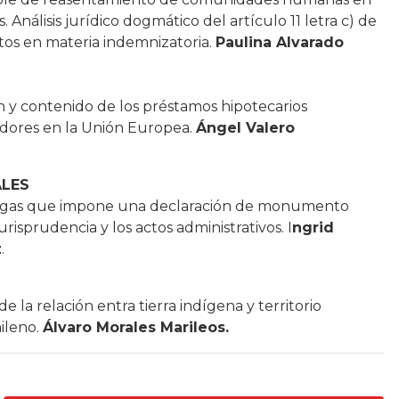
. Análisis jurídico dogmático del artículo 11 letra c) de
ctos en materia indemnizatoria.
Paulina Alvarado
 y contenido de los préstamos hipotecarios
idores en la Unión Europea.
Ángel Valero
LES
cargas que impone una declaración de monumento
urisprudencia y los actos administrativos. I
ngrid
z
.
e la relación entra tierra indígena y territorio
ileno.
Á
lvaro Morales Marileos.