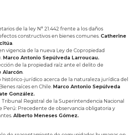
tarios de la ley N° 21.442 frente a los daños
defectos constructivos en bienes comunes.
Catherine
citúa
.
en vigencia de la nueva Ley de Copropiedad
).
Marco Antonio Sepúlveda Larroucau.
ción de la propiedad raíz ante el delito de
e Alarcón
.
 histórico-jurídico acerca de la naturaleza jurídica del
ienes raíces en Chile.
Marco Antonio Sepúlveda
ate González.
l Tribunal Registral de la Superintendencia Nacional
de Perú: Precedente de observancia obligatoria y
antes.
Alberto Meneses Gómez.
able de reasentamiento de comunidades humanas en