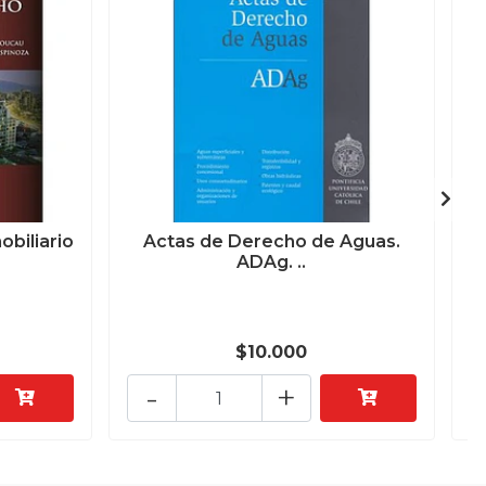
biliario
Actas de Derecho de Aguas.
ADAg. ..
$10.000
-
+