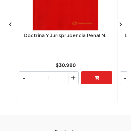
Doctrina Y Jurisprudencia Penal N..
La
$30.980
-
+
-