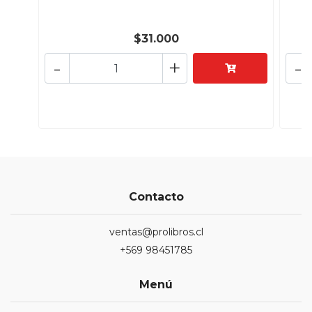
$31.000
-
+
-
Contacto
ventas@prolibros.cl
+569 98451785
Menú