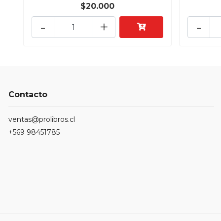
$20.000
-
+
-
Contacto
ventas@prolibros.cl
+569 98451785