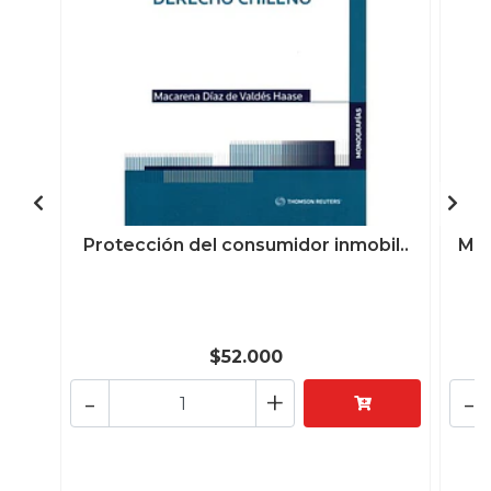
Protección del consumidor inmobil..
Man
$52.000
-
+
-