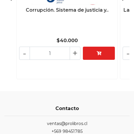
Corrupción. Sistema de justicia y..
La 
$40.000
-
+
-
Contacto
ventas@prolibros.cl
+569 98451785