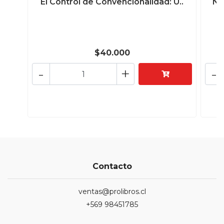
El Control de Convencionalidad: U..
Nu
$40.000
-
+
-
Contacto
ventas@prolibros.cl
+569 98451785