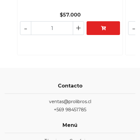
$57.000
-
+
-
Contacto
ventas@prolibros.cl
+569 98451785
Menú