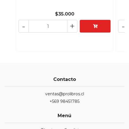
$35.000
-
+
-
Contacto
ventas@prolibros.cl
+569 98451785
Menú