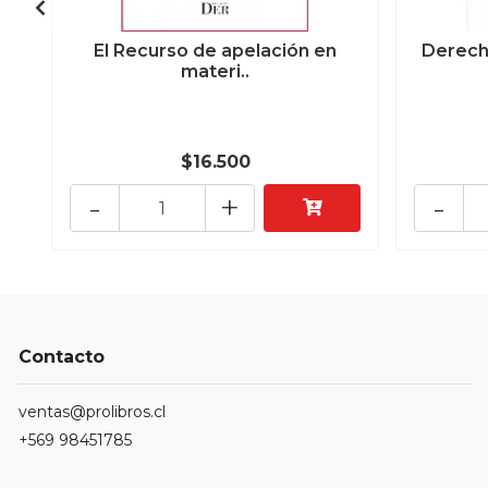
El Recurso de apelación en
Derech
materi..
$16.500
-
+
-
Contacto
ventas@prolibros.cl
+569 98451785