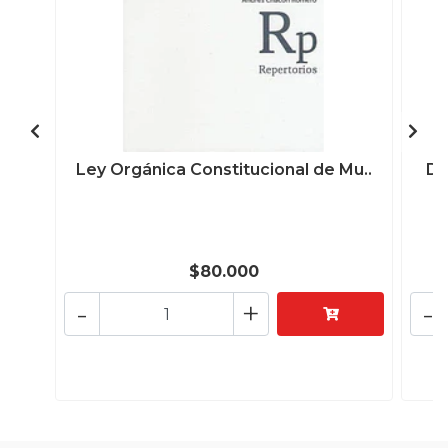
Ley Orgánica Constitucional de Mu..
De
$80.000
-
+
-