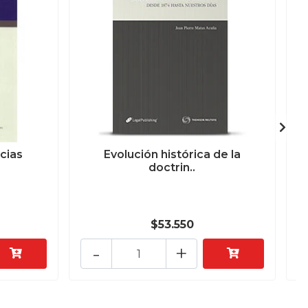
cias
Evolución histórica de la
doctrin..
$53.550
-
+