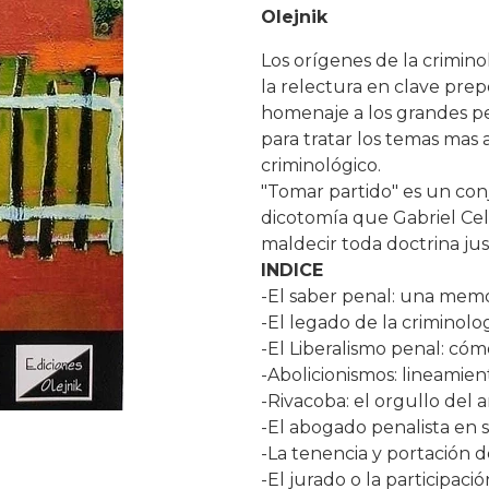
Olejnik
Los orígenes de la crimino
la relectura en clave prepo
homenaje a los grandes pen
para tratar los temas mas
criminológico.
"Tomar partido" es un con
dicotomía que Gabriel Cel
maldecir toda doctrina just
INDICE
-El saber penal: una memo
-El legado de la criminolog
-El Liberalismo penal: có
-Abolicionismos: lineamien
-Rivacoba: el orgullo del a
-El abogado penalista en s
-La tenencia y portación 
-El jurado o la participaci