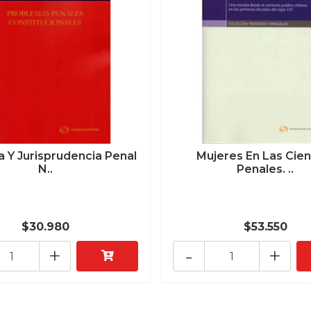
a Y Jurisprudencia Penal
Mujeres En Las Cien
N..
Penales. ..
$30.980
$53.550
+
-
+