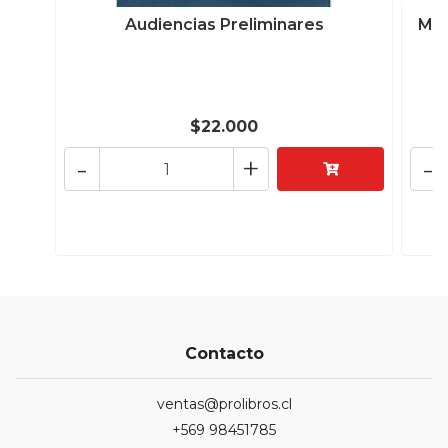
Audiencias Preliminares
Man
$22.000
-
+
-
Contacto
ventas@prolibros.cl
+569 98451785