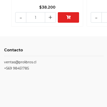
$38.200
-
+
-
Contacto
ventas@prolibros.cl
+569 98451785