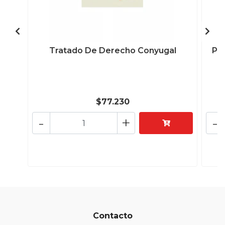
Tratado De Derecho Conyugal
Pre
$77.230
-
+
-
Contacto