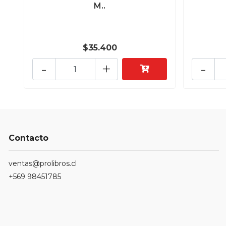
M..
$35.400
-
+
-
Contacto
ventas@prolibros.cl
+569 98451785