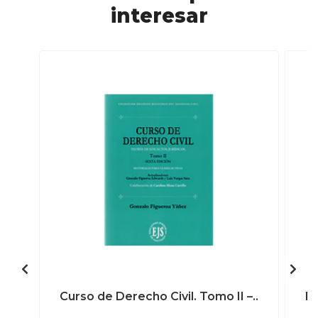
interesar
Curso de Derecho Civil. Tomo II –..
De