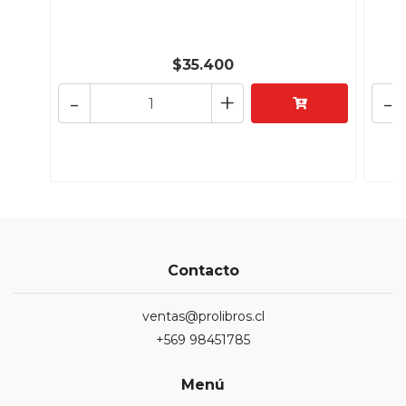
$35.400
-
+
-
Contacto
ventas@prolibros.cl
+569 98451785
Menú