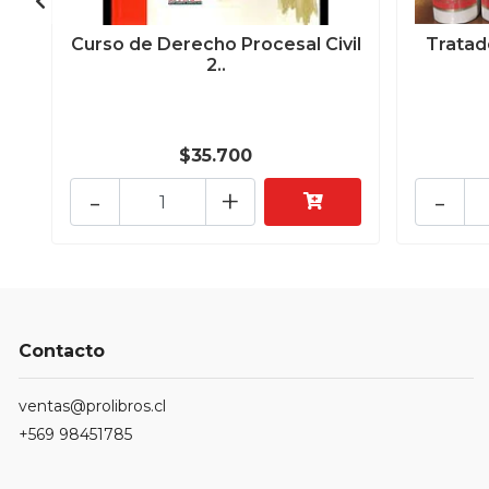
Curso de Derecho Procesal Civil
Tratad
2..
$35.700
-
+
-
Contacto
ventas@prolibros.cl
+569 98451785