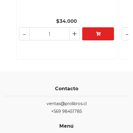
$34.000
-
+
-
Contacto
ventas@prolibros.cl
+569 98451785
Menú