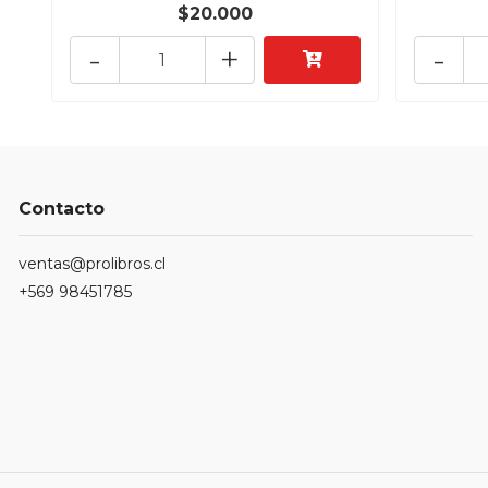
$20.000
-
+
-
Contacto
ventas@prolibros.cl
+569 98451785