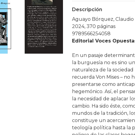
Descripción
Aguayo Bórquez, Claudio
2024, 370 páginas
9789566254058
Editorial Voces Opuest
En un pasaje determinante
la burguesía no es sino u
naturaleza de la sociedad 
recuerda Von Mises – no h
presentarse como anticapi
hegemónico. Así, el pensa
la necesidad de aplacar lo
cambio. Ha sido éste, com
mundos de la tradición, los
constituye un acercamiento
teología política hasta la
peligro de las clases hege