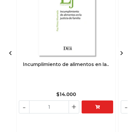
Incumplimiento de alimentos en la..
L
$14.000
-
+
-