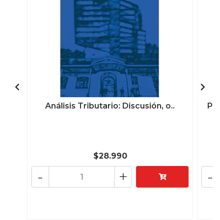
Análisis Tributario: Discusión, o..
Pre
$28.990
-
+
-