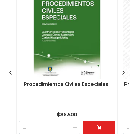
Procedimientos Civiles Especiales..
Pro
$86.500
-
+
-