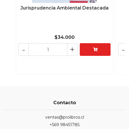
Jurisprudencia Ambiental Destacada
A
$34.000
-
+
-
Contacto
ventas@prolibros.cl
+569 98451785