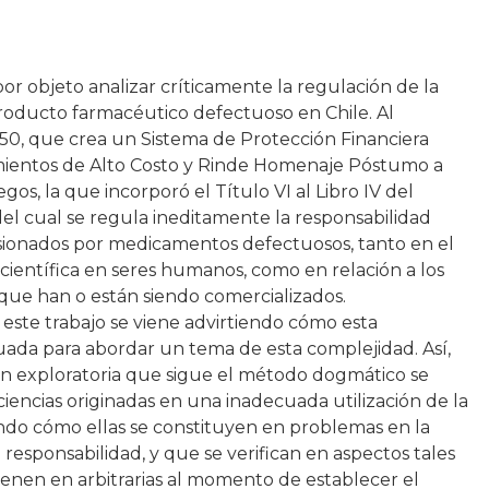
por objeto analizar críticamente la regulación de la
producto farmacéutico defectuoso en Chile. Al
850, que crea un Sistema de Protección Financiera
amientos de Alto Costo y Rinde Homenaje Póstumo a
gos, la que incorporó el Título VI al Libro IV del
 del cual se regula ineditamente la responsabilidad
sionados por medicamentos defectuosos, tanto en el
científica en seres humanos, como en relación a los
ue han o están siendo comercializados.
 este trabajo se viene advirtiendo cómo esta
uada para abordar un tema de esta complejidad. Así,
ón exploratoria que sigue el método dogmático se
ciencias originadas en una inadecuada utilización de la
cando cómo ellas se constituyen en problemas en la
 responsabilidad, y que se verifican en aspectos tales
enen en arbitrarias al momento de establecer el