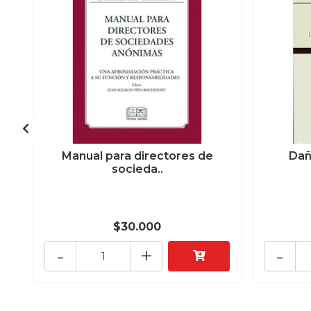
Manual para directores de
Dañ
socieda..
$30.000
-
+
-