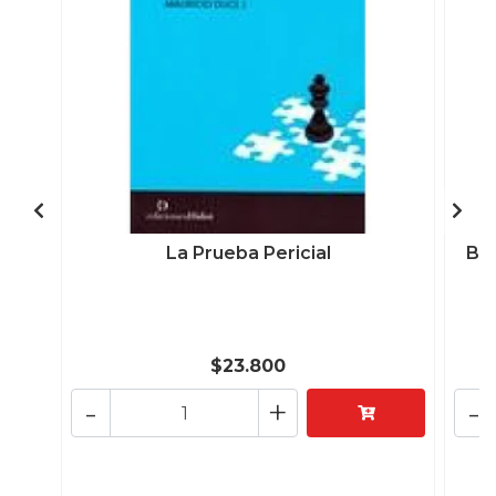
La Prueba Pericial
Big
$23.800
-
+
-