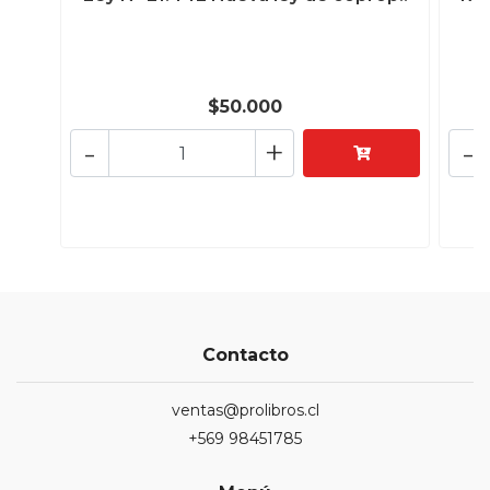
$50.000
-
+
-
Contacto
ventas@prolibros.cl
+569 98451785