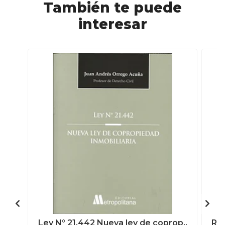
También te puede
interesar
Ley N° 21.442 Nueva ley de coprop..
Rég