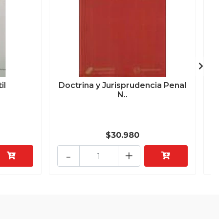
il
Doctrina y Jurisprudencia Penal
N..
$30.980
-
+