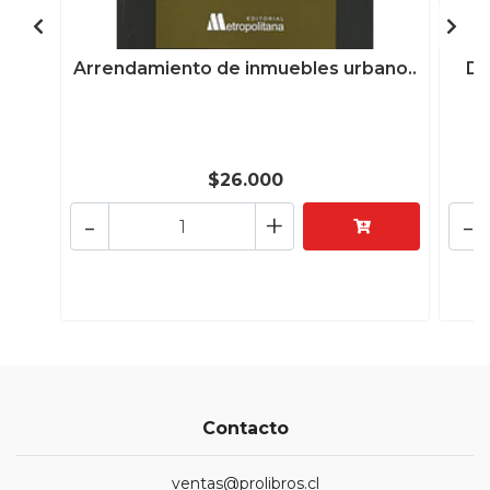
Arrendamiento de inmuebles urbano..
De
$26.000
-
+
-
Contacto
ventas@prolibros.cl