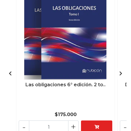
Las obligaciones 6° edición. 2 to..
De
$175.000
-
+
-